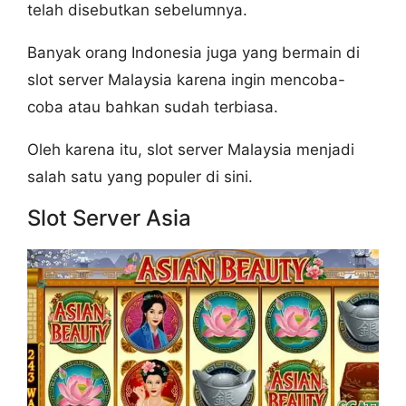
telah disebutkan sebelumnya.
Banyak orang Indonesia juga yang bermain di
slot server Malaysia karena ingin mencoba-
coba atau bahkan sudah terbiasa.
Oleh karena itu, slot server Malaysia menjadi
salah satu yang populer di sini.
Slot Server Asia