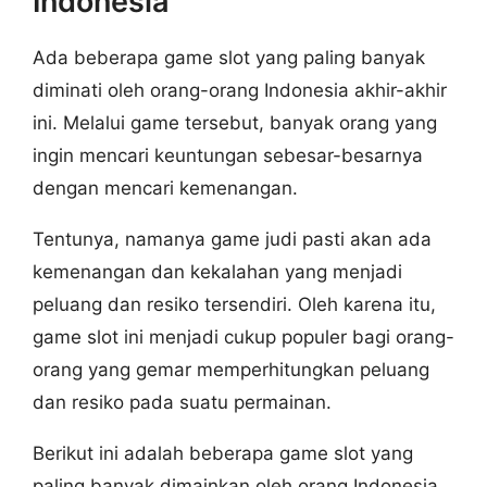
Indonesia
Ada beberapa game slot yang paling banyak
diminati oleh orang-orang Indonesia akhir-akhir
ini. Melalui game tersebut, banyak orang yang
ingin mencari keuntungan sebesar-besarnya
dengan mencari kemenangan.
Tentunya, namanya game judi pasti akan ada
kemenangan dan kekalahan yang menjadi
peluang dan resiko tersendiri. Oleh karena itu,
game slot ini menjadi cukup populer bagi orang-
orang yang gemar memperhitungkan peluang
dan resiko pada suatu permainan.
Berikut ini adalah beberapa game slot yang
paling banyak dimainkan oleh orang Indonesia