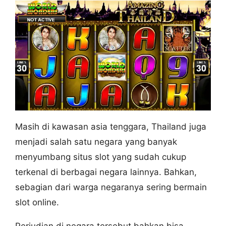
Masih di kawasan asia tenggara, Thailand juga
menjadi salah satu negara yang banyak
menyumbang situs slot yang sudah cukup
terkenal di berbagai negara lainnya. Bahkan,
sebagian dari warga negaranya sering bermain
slot online.