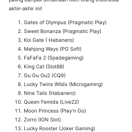
akhir-akhir ini!
Gates of Olympus (Pragmatic Play)
Sweet Bonanza (Pragmatic Play)
Koi Gate ( Habanero)
Mahjong Ways (PG Soft)
FaFaFa 2 (Spadegaming)
King Cat (Slot88)
Gu Gu Gu2 (CQ9)
Lucky Twins Wilds (Microgaming)
Nine Tails (Habanero)
Queen Femida (Live22)
Moon Princess (Play’n Go)
Zorro (ION Slot)
Lucky Rooster (Joker Gaming)