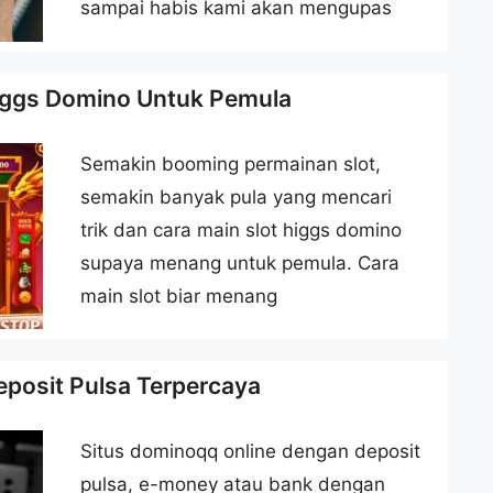
sampai habis kami akan mengupas
Higgs Domino Untuk Pemula
Semakin booming permainan slot,
semakin banyak pula yang mencari
trik dan cara main slot higgs domino
supaya menang untuk pemula. Cara
main slot biar menang
posit Pulsa Terpercaya
Situs dominoqq online dengan deposit
pulsa, e-money atau bank dengan