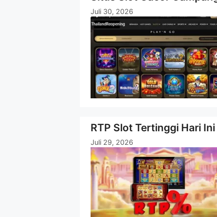
Juli 30, 2026
RTP Slot Tertinggi Hari I
Juli 29, 2026