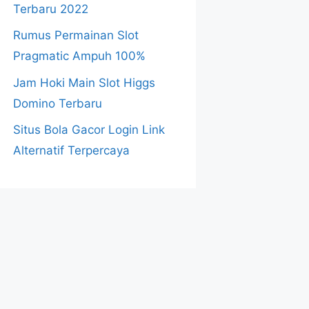
Terbaru 2022
Rumus Permainan Slot
Pragmatic Ampuh 100%
Jam Hoki Main Slot Higgs
Domino Terbaru
Situs Bola Gacor Login Link
Alternatif Terpercaya