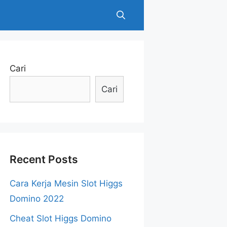
Cari
Cari
Recent Posts
Cara Kerja Mesin Slot Higgs
Domino 2022
Cheat Slot Higgs Domino